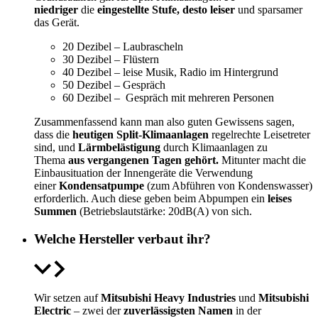
niedriger
die
eingestellte Stufe, desto leiser
und sparsamer
das Gerät.
20 Dezibel – Laubrascheln
30 Dezibel – Flüstern
40 Dezibel – leise Musik, Radio im Hintergrund
50 Dezibel – Gespräch
60 Dezibel – Gespräch mit mehreren Personen
Zusammenfassend kann man also guten Gewissens sagen,
dass die
heutigen Split-Klimaanlagen
regelrechte Leisetreter
sind, und
Lärmbelästigung
durch Klimaanlagen zu
Thema
aus vergangenen Tagen gehört.
Mitunter macht die
Einbausituation der Innengeräte die Verwendung
einer
Kondensatpumpe
(zum Abführen von Kondenswasser)
erforderlich. Auch diese geben beim Abpumpen ein
leises
Summen
(Betriebslautstärke: 20dB(A) von sich.
Welche Hersteller verbaut ihr?
Wir setzen auf
Mitsubishi Heavy Industries
und
Mitsubishi
Electric
– zwei der
zuverlässigsten Namen
in der