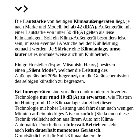
Die
Lautstärke
von heutigen
Klimaaußengeräten
liegt, je
nach Marke und Modell, bei
ab 42 dB(A).
Außengeräte mit
einer Lautstärke von unter 50 dB(A) gelten als leise
Klimaanlagen. Soll ein Klima-Außengerät besonders leise
sein, müssen eventuell Abstriche bei der Kühlleistung
gemacht werden.
Je Stärker
eine
Klimaanlage, umso
lauter
ist es normalerweise auch im Kühlbetrieb.
Einige Hersteller (bspw. Mitsubishi Heavy) besitzen
einen
„Silent Mode“
, welcher die
Leistung
des
Außengeräts
bei 70% begrenzt,
um die Geräuschemission
des selbigen künstlich zu begrenzen.
Bei
Innengeräten
sind vor allem dank moderner Inverter-
Technologie
nur rund 19 dB(A) zu erwarten,
wie Flüstern
im Hintergrund. Die Klimaanlage startet bei dieser
Technologie mit hoher Leistung und fährt dann nach wenigen
Minuten auf ein niedriges Niveau zurück (Sie kennen diese
Technik vielleicht schon aus Ihrem Auto mit Klima-
Automatik). Durch diesen
Intervall-Betrieb
entsteht
auch
kein dauerhaft monotones Geräusch.
Grundsätzlich gilt für Split-Klimaanlagen:
Je